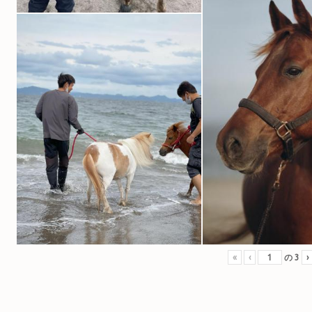
«
‹
の
3
›