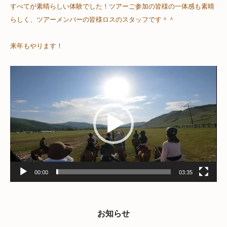
すべてが素晴らしい体験でした！ツアーご参加の皆様の一体感も素晴
らしく、ツアーメンバーの皆様ロスのスタッフです＾＾
来年もやります！
動
画
プ
レ
ー
ヤ
ー
00:00
03:35
お知らせ