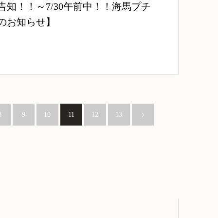
告知！！～7/30午前中！！海馬プチ
のお知らせ】
8
9
10
11
12
13