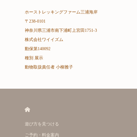
ホーストレッキングファーム三浦海岸
〒238-0101
神奈川県三浦市南下浦町上宮田1751-3
株式会社ワイイズム
動保第140092
種別 展示
動物取扱責任者 小柳雅子
HOME
遊び方を見つける
ご予約・料金案内