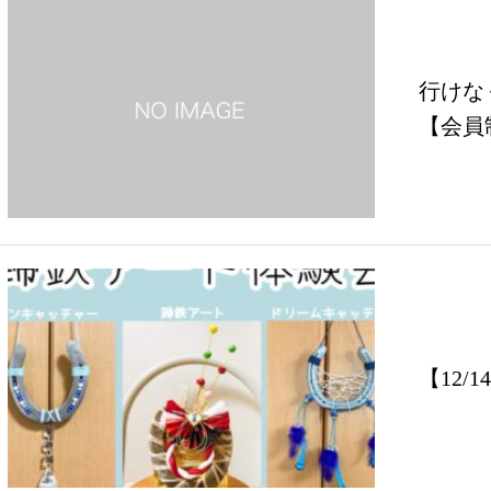
行けな
【会員
ち」】
【12