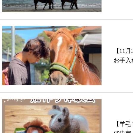
【11
お手入
で…
【羊毛