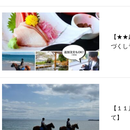
【★★
づくし
外…
【１１
て】