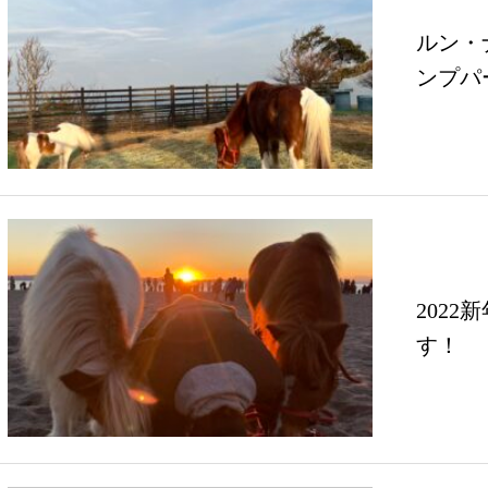
ルン・
ンプパ
202
す！